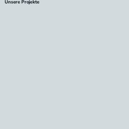
Unsere Projekte
Zufriedene Kunden 
und 
hochwertige 
Ergebnisse
Sehen Sie eine Auswahl erfolgreicher Projekte, bei denen 
unsere Sicherheitslösungen und Folien höchste Standards 
erfüllt haben.