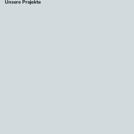
Unsere Projekte
Zufriedene Kunden 
und 
hochwertige 
Ergebnisse
Sehen Sie eine Auswahl erfolgreicher Projekte, bei denen 
unsere Sicherheitslösungen und Folien höchste Standards 
erfüllt haben.